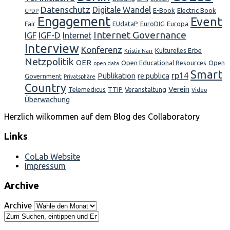
Datenschutz
Digitale Wandel
E-Book
Electric Book
CPDP
Engagement
Event
Fair
EUdataP
EuroDIG
Europa
Internet Governance
IGF-D
IGF
Internet
Interview
Konferenz
Kulturelles Erbe
Kristin Narr
Netzpolitik
OER
Open Educational Resources
Open
open data
Smart
rp14
Publikation
re:publica
Government
Privatsphäre
Country
Verein
Telemedicus
TTIP
Veranstaltung
Video
Überwachung
Herzlich wilkommen auf dem Blog des Collaboratory
Links
CoLab Website
Impressum
Archive
Archive