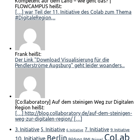
Kompetent auf dem Land – wie geht das? |
FLOWCAMPUS heißt:
[…] war Teil der 11. Initiative des Colab zum Thema
#DigitaleRegion,...
Frank heißt:
Der Link "Download Visualisierung für die
Pendlerströme Augsburg" geht leider woanders...
[Co:llaboratory] Auf dem steinigen Weg zur Digitalen
Region heißt:
[…] http://blog.collaboratory.de/auf-dem-steinigen-
weg-zur-digitalen-region/ […]
3. Initiative
5. Initiative
7. Initiative
9. Initiative
6. Initiative
CoLab
Berlin
10. Initiative
Bildung
BMI
Brüssel