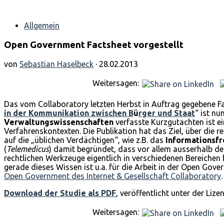
Allgemein
Open Government Factsheet vorgestellt
von
Sebastian Haselbeck
· 28.02.2013
Weitersagen:
Das vom Collaboratory letzten Herbst in Auftrag gegebene
in der Kommunikation zwischen B
ü
rger und Staat
“ ist nu
Verwaltungswissenschaften
verfasste Kurzgutachten ist e
Verfahrenskontexten. Die Publikation hat das Ziel, über die r
auf die „üblichen Verdächtigen“, wie z.B. das
Informationsfr
(
Telemedicus
) damit begründet, dass vor allem ausserhalb de
rechtlichen Werkzeuge eigentlich in verschiedenen Bereichen
gerade dieses Wissen ist u.a. für die Arbeit in der Open G
Open Government des Internet & Gesellschaft Collaboratory
.
Download der Studie als PDF
, veröffentlicht unter der Lize
Weitersagen: