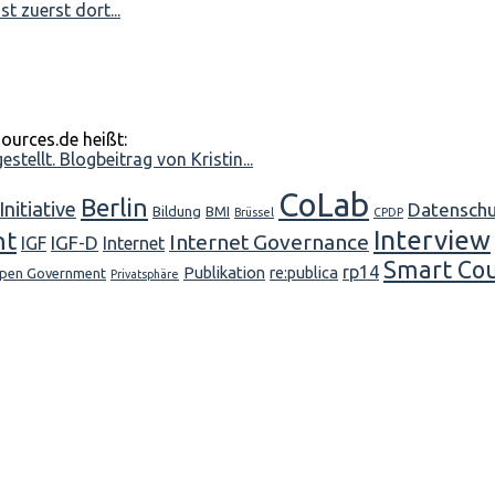
t zuerst dort...
ources.de heißt:
tellt. Blogbeitrag von Kristin...
CoLab
Berlin
Initiative
Datensch
Bildung
BMI
Brüssel
CPDP
Interview
nt
Internet Governance
IGF-D
IGF
Internet
Smart Co
rp14
Publikation
re:publica
pen Government
Privatsphäre