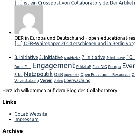
[…] ist ein Crosspost von Collaboratory.de. Der Artikel is
OER in Europa und Deutschland - open-educational-res
[…] OER-Whitepaper 2014 erschienen und in Berlin vorges
10. 
3. Initiative
5. Initiative
7. Initiative
9. Initiative
6. Initiative
Engagement
Eve
Book Fair
EUdataP
EuroDIG
Europa
Netzpolitik
OER
Erbe
Open Educational Resources
O
open data
Verein
Überwachung
Veranstaltung
Video
Herzlich wilkommen auf dem Blog des Collaboratory
Links
CoLab Website
Impressum
Archive