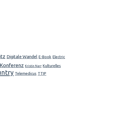
utz
Digitale Wandel
E-Book
Electric
Konferenz
Kulturelles
Kristin Narr
untry
Telemedicus
TTIP