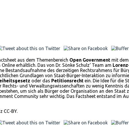
 Factsheet aus dem Themenbereich
Open Government
mit dem 
n Online erhältlich. Das von Dr. Sönke Schulz‘ Team am
Lorenz-
ine Bestandsaufnahme des derzeitigen Rechtsrahmens für Bürg
echtlichen Grundlagen von Staat-Bürger-Interaktion zu informie
eiheitsgesetz
oder das
Petitionsrecht
ein. Die Idee für die
r Rechts- und Verwaltungswissenchaften zu wenig Kenntnis dar
 bestehen, um sich als Bürger oder Organisation an den Staat
overnment Community sehr wichtig. Das Factsheet entstand im 
nz CC-BY.