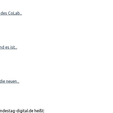
 des CoLab...
 es ist...
ie neuen...
undestag-digital.de heißt: