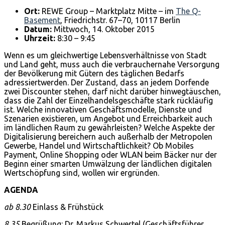
Ort:
REWE Group – Marktplatz Mitte – im
The Q-
Basement
, Friedrichstr. 67–70, 10117 Berlin
Datum:
Mittwoch, 14. Oktober 2015
Uhrzeit:
8:30 – 9:45
Wenn es um gleichwertige Lebensverhältnisse von Stadt
und Land geht, muss auch die verbrauchernahe Versorgung
der Bevölkerung mit Gütern des täglichen Bedarfs
adressiertwerden. Der Zustand, dass an jedem Dorfende
zwei Discounter stehen, darf nicht darüber hinwegtäuschen,
dass die Zahl der Einzelhandelsgeschäfte stark rückläufig
ist. Welche innovativen Geschäftsmodelle, Dienste und
Szenarien existieren, um Angebot und Erreichbarkeit auch
im ländlichen Raum zu gewährleisten? Welche Aspekte der
Digitalisierung bereichern auch außerhalb der Metropolen
Gewerbe, Handel und Wirtschaftlichkeit? Ob Mobiles
Payment, Online Shopping oder WLAN beim Bäcker nur der
Beginn einer smarten Umwälzung der ländlichen digitalen
Wertschöpfung sind, wollen wir ergründen.
AGENDA
ab
8.30
Einlass & Frühstück
8.35
Begrüßung: Dr. Markus Schwertel (Geschäftsführer