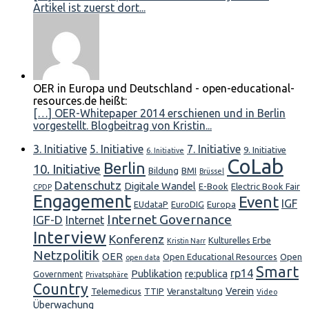
Artikel ist zuerst dort...
OER in Europa und Deutschland - open-educational-
resources.de heißt:
[…] OER-Whitepaper 2014 erschienen und in Berlin
vorgestellt. Blogbeitrag von Kristin...
3. Initiative
5. Initiative
7. Initiative
9. Initiative
6. Initiative
CoLab
Berlin
10. Initiative
Bildung
BMI
Brüssel
Datenschutz
Digitale Wandel
E-Book
Electric Book Fair
CPDP
Engagement
Event
IGF
EUdataP
EuroDIG
Europa
Internet Governance
IGF-D
Internet
Interview
Konferenz
Kulturelles Erbe
Kristin Narr
Netzpolitik
OER
Open Educational Resources
Open
open data
Smart
rp14
Publikation
re:publica
Government
Privatsphäre
Country
Verein
Telemedicus
TTIP
Veranstaltung
Video
Überwachung