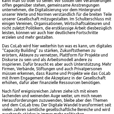
kann man so oder so sehen. Wir sollten den Veränderungen
offen gegenüber stehen, gemeinsame Anstrengungen
unternehmen, die Digitalisierung vor dem Hintergrund
unserer Werte und Normen verständlich für die breiten Teile
unserer Gesellschaft mitzugestalten. Im Schulterschluss mit
einigen Vereinen, Organisationen, Wirtschaftsakteuren und
nicht zuletzt Politikern, die erstklassige Arbeit diesbezüglich
leisten, können wir auch hier deutlichere Fortschritte
erzielen und mehr gestalten.
Das CoLab wird hier weiterhin tun was es kann, um digitales
“Capacity Building” zu stärken, Zukunftsthemen zu
erörtern, Akteure zu vernetzen, Plattform für Projekte und
Diskurse zu sein und als Arbeitsmodell andere zu
inspirieren. Dafür braucht es aber auch Unterstützung. Mehr
Firmen, Verbände, Stiftungen und auch Privatpersonen
müssen erkennen, dass Räume und Projekte wie das CoLab
mit ihrem Engagement die Akzeptanz in der Gesellschaft
erhöhen, dafür aber finanzielle Ressourcen benötigen.
Nach fünf ereignisreichen Jahren ziehe ich mit einem
lachenden und weinenden Auge weiter, um mich neuen
Herausforderungen zuzuwenden, bleibe aber den Themen
und dem CoLab treu. Der Digitale Wandel transformiert seit
vielen Jahren sämtliche gesellschaftliche Bereiche und wird