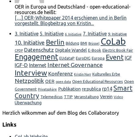
OER in Europa und Deutschland - open-educational-
resources.de heißt:
[…] OER-Whitepaper 2014 erschienen und in Berlin
vorgestellt. Blogbeitrag von Kristin...
3. Initiative
5. Initiative
7. Initiative
9. Initiative
6. Initiative
CoLab
Berlin
10. Initiative
Bildung
BMI
Brüssel
Datenschutz
Digitale Wandel
E-Book
Electric Book Fair
CPDP
Engagement
Event
IGF
EUdataP
EuroDIG
Europa
Internet Governance
IGF-D
Internet
Interview
Konferenz
Kulturelles Erbe
Kristin Narr
Netzpolitik
OER
Open Educational Resources
Open
open data
Smart
rp14
Publikation
re:publica
Government
Privatsphäre
Country
Verein
Telemedicus
TTIP
Veranstaltung
Video
Überwachung
Herzlich wilkommen auf dem Blog des Collaboratory
Links
CoLab Website