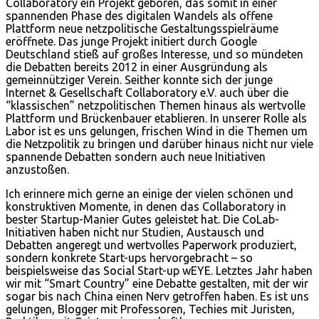
Collaboratory ein Projekt geboren, das somit in einer
spannenden Phase des digitalen Wandels als offene
Plattform neue netzpolitische Gestaltungsspielräume
eröffnete. Das junge Projekt initiert durch Google
Deutschland stieß auf großes Interesse, und so mündeten
die Debatten bereits 2012 in einer Ausgründung als
gemeinnütziger Verein. Seither konnte sich der junge
Internet & Gesellschaft Collaboratory e.V. auch über die
“klassischen” netzpolitischen Themen hinaus als wertvolle
Plattform und Brückenbauer etablieren. In unserer Rolle als
Labor ist es uns gelungen, frischen Wind in die Themen um
die Netzpolitik zu bringen und darüber hinaus nicht nur viele
spannende Debatten sondern auch neue Initiativen
anzustoßen.
Ich erinnere mich gerne an einige der vielen schönen und
konstruktiven Momente, in denen das Collaboratory in
bester Startup-Manier Gutes geleistet hat. Die CoLab-
Initiativen haben nicht nur Studien, Austausch und
Debatten angeregt und wertvolles Paperwork produziert,
sondern konkrete Start-ups hervorgebracht – so
beispielsweise das Social Start-up wEYE. Letztes Jahr haben
wir mit “Smart Country” eine Debatte gestalten, mit der wir
sogar bis nach China einen Nerv getroffen haben. Es ist uns
gelungen, Blogger mit Professoren, Techies mit Juristen,